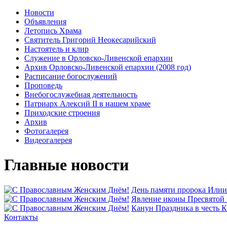
Новости
Объявления
Летопись Храма
Святитель Григорий Неокесарийский
Настоятель и клир
Служение в Орловско-Ливенской епархии
Архив Орловско-Ливенской епархии (2008 год)
Расписание богослужений
Проповедь
Внебогослужебная деятельность
Патриарх Алексий II в нашем храме
Приходские строения
Архив
Фотогалерея
Видеогалерея
Главные новости
День памяти пророка Илии
Явлeние иконы Пресвятой 
Канун Праздника в честь 
Контакты