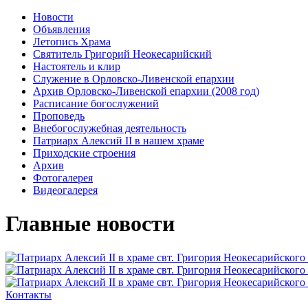
Новости
Объявления
Летопись Храма
Святитель Григорий Неокесарийский
Настоятель и клир
Служение в Орловско-Ливенской епархии
Архив Орловско-Ливенской епархии (2008 год)
Расписание богослужений
Проповедь
Внебогослужебная деятельность
Патриарх Алексий II в нашем храме
Приходские строения
Архив
Фотогалерея
Видеогалерея
Главные новости
Контакты