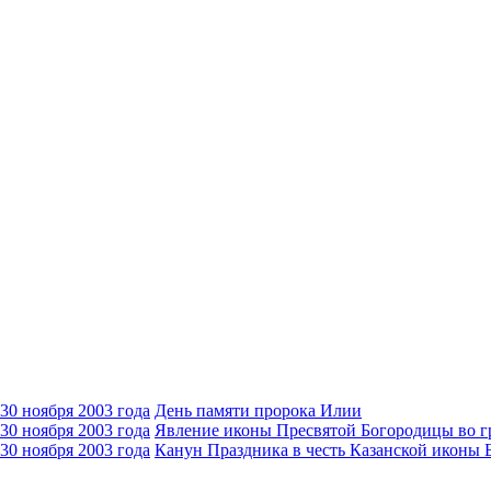
День памяти пророка Илии
Явлeние иконы Пресвятой Богородицы во г
Канун Праздника в честь Казанской иконы