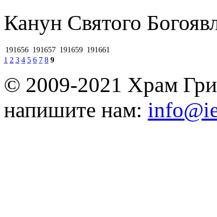
Канун Святого Богояв
191656
191657
191659
191661
1
2
3
4
5
6
7
8
9
© 2009-2021 Храм Гри
напишите нам:
info@ie