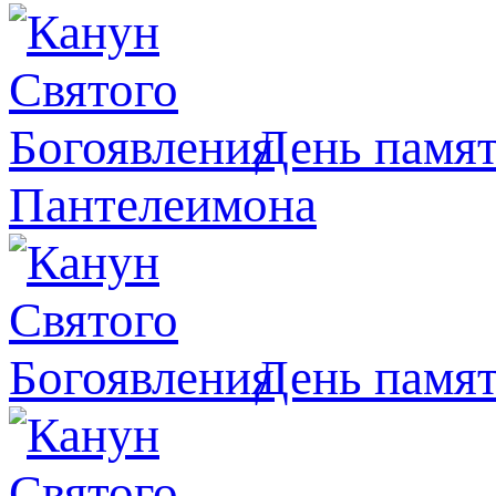
День памят
Пантелеимона
День памя