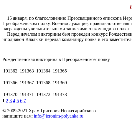
15 января, по благословению Преосвященного епископа Иеро
Преображенском полку. Военнослужащие, правильно отвечавши
награждены увольнительными записками от командира полка.
Перед началом викторины был проведен конкурс Рождественск
иподиакон Владыки передал командиру полка и его заместител
Рождественская викторина в Преображенском полку
191362
191363
191364
191365
191366
191367
191368
191369
191370
191371
191372
191373
1
2
3
4
5
6
7
© 2009-2021 Храм Григория Неокесарийского
напишите нам:
info@ieronim-polyanka.ru