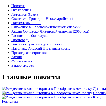
Новости
Объявления
Летопись Храма
Святитель Григорий Неокесарийский
Настоятель и клир
Служение в Орловско-Ливенской епархии
Архив Орловско-Ливенской епархии (2008 год)
Расписание богослужений
Проповедь
Внебогослужебная деятельность
Патриарх Алексий II в нашем храме
Приходские строения
Архив
Фотогалерея
Видеогалерея
Главные новости
День п
Явлeние
Канун П
Контакты