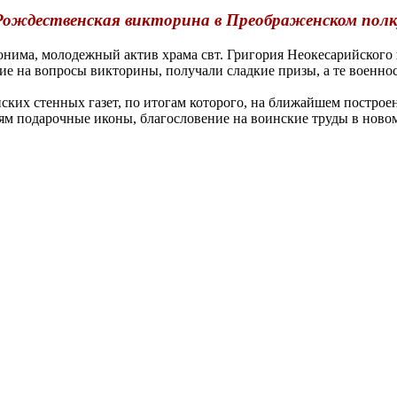
Рождественская викторина в Преображенском полк
нима, молодежный актив храма свт. Григория Неокесарийского
е на вопросы викторины, получали сладкие призы, а те военно
их стенных газет, по итогам которого, на ближайшем построен
ям подарочные иконы, благословение на воинские труды в новом