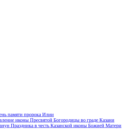
ень памяти пророка Илии
влeние иконы Пресвятой Богородицы во граде Казани
анун Праздника в честь Казанской иконы Божией Матери