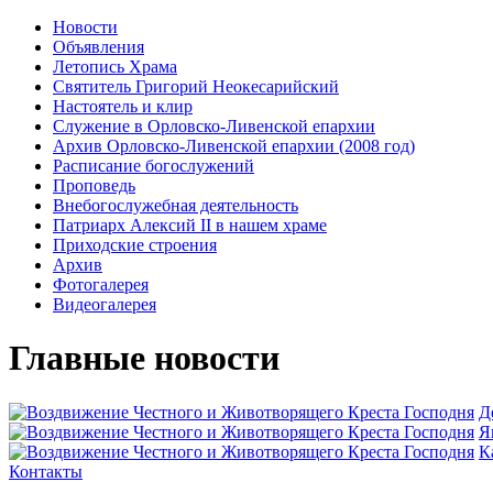
Новости
Объявления
Летопись Храма
Святитель Григорий Неокесарийский
Настоятель и клир
Служение в Орловско-Ливенской епархии
Архив Орловско-Ливенской епархии (2008 год)
Расписание богослужений
Проповедь
Внебогослужебная деятельность
Патриарх Алексий II в нашем храме
Приходские строения
Архив
Фотогалерея
Видеогалерея
Главные новости
Д
Я
К
Контакты