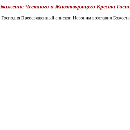
движение Честного и Живoтвoрящего Креста Госп
Господня Преосвященный епископ Иероним возглавил Божестве