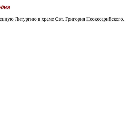
одня
нную Литургию в храме Свт. Григория Неокесарийского.