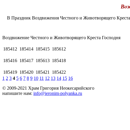
Вoз
В Праздник Воздвижения Честного и Животворящего Креста 
Вoздвижение Честного и Живoтвoрящего Креста Господня
185412
185414
185415
185612
185416
185417
185613
185418
185419
185420
185421
185422
1
2
3
4
5
6
7
8
9
10
11
12
13
14
15
16
© 2009-2021 Храм Григория Неокесарийского
напишите нам:
info@ieronim-polyanka.ru