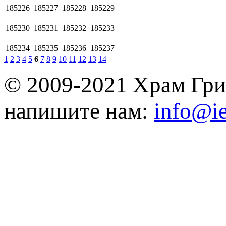
185226
185227
185228
185229
185230
185231
185232
185233
185234
185235
185236
185237
1
2
3
4
5
6
7
8
9
10
11
12
13
14
© 2009-2021 Храм Гри
напишите нам:
info@ie