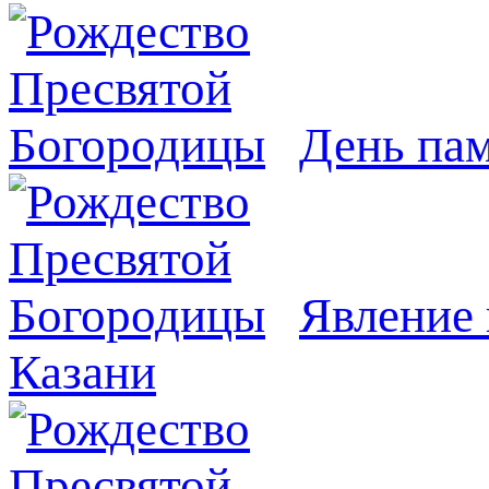
День па
Явлeние 
Казани