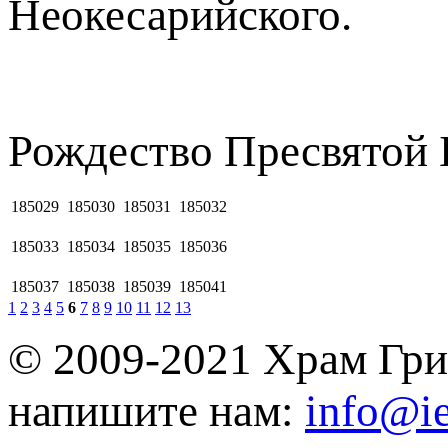
Неокесарийского.
Рождество Пресвятой
185029
185030
185031
185032
185033
185034
185035
185036
185037
185038
185039
185041
1
2
3
4
5
6
7
8
9
10
11
12
13
© 2009-2021 Храм Гри
напишите нам:
info@ie