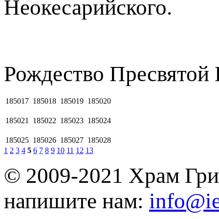
Неокесарийского.
Рождество Пресвятой
185017
185018
185019
185020
185021
185022
185023
185024
185025
185026
185027
185028
1
2
3
4
5
6
7
8
9
10
11
12
13
© 2009-2021 Храм Гри
напишите нам:
info@ie