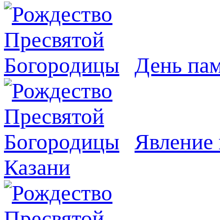
День па
Явлeние 
Казани