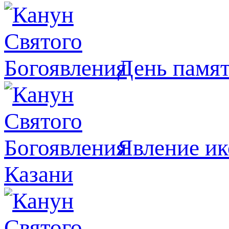
День памя
Явлeние ик
Казани