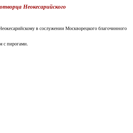
отворца Неокесарийского
еокесарийскому в сослужении Москворецкого благочинного
м с пирогами.