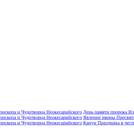
День памяти пророка И
Явлeние иконы Пресвят
Канун Праздника в чес