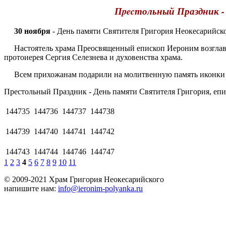
Пpecтольный Праздник -
30 ноября
- День памяти Святителя Григория Неокесарийск
Настоятель храма Преосвященный епископ Иероним возглави
протоиерея Сергия Селезнева и духовенства храма.
Всем прихожанам подарили на молитвенную память иконки 
Пpecтольный Праздник - День памяти Святителя Григория, еп
144735
144736
144737
144738
144739
144740
144741
144742
144743
144744
144746
144747
1
2
3
4
5
6
7
8
9
10
11
© 2009-2021 Храм Григория Неокесарийского
напишите нам:
info@ieronim-polyanka.ru