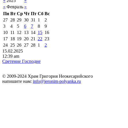
«
2025
»
«
Февраль
»
Пн
Вт
Ср
Чт
Пт
Сб
Вс
27
28
29
30
31
1
2
3
4
5
6
7
8
9
10
11
12
13
14
15
16
17
18
19
20
21
22
23
24
25
26
27
28
1
2
15.02.2025
12:39 am
Сpeтeниe Гoсподне
© 2009-2024 Храм Григория Неокесарийского
напишите нам:
info@ieronim-polyanka.ru