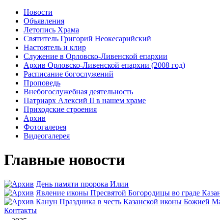
Новости
Объявления
Летопись Храма
Святитель Григорий Неокесарийский
Настоятель и клир
Служение в Орловско-Ливенской епархии
Архив Орловско-Ливенской епархии (2008 год)
Расписание богослужений
Проповедь
Внебогослужебная деятельность
Патриарх Алексий II в нашем храме
Приходские строения
Архив
Фотогалерея
Видеогалерея
Главные новости
День памяти пророка Илии
Явлeние иконы Пресвятой Богородицы во граде Каза
Канун Праздника в честь Казанской иконы Божией М
Контакты