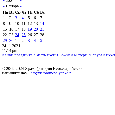
«
2021
»
«
Ноябрь
»
Пн
Вт
Ср
Чт
Пт
Сб
Вс
1
2
3
4
5
6
7
8
9
10
11
12
13
14
15
16
17
18
19
20
21
22
23
24
25
26
27
28
29
30
1
2
3
4
5
24.11.2021
11:13 pm
Канун праздника в честь иконы Божией Матери "Елеуса Киккс
© 2009-2024 Храм Григория Неокесарийского
напишите нам:
info@ieronim-polyanka.ru