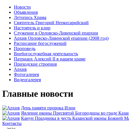
Новости
Объявления
Летопись Храма
Святитель Григорий Неокесарийский
Настоятель и клир
Служение в Орловско-Ливенской епархии
Архив Орловско-Ливенской епархии (2008 год)
Расписание богослужений
Проповедь
Внебогослужебная деятельность
Патриарх Алексий II в нашем храме
Приходские строения
Архив
Фотогалерея
Видеогалерея
Главные новости
День памяти пророка Илии
Явлeние иконы Пресвятой Богородицы во граде Каза
Канун Праздника в честь Казанской иконы Божией М
Контакты