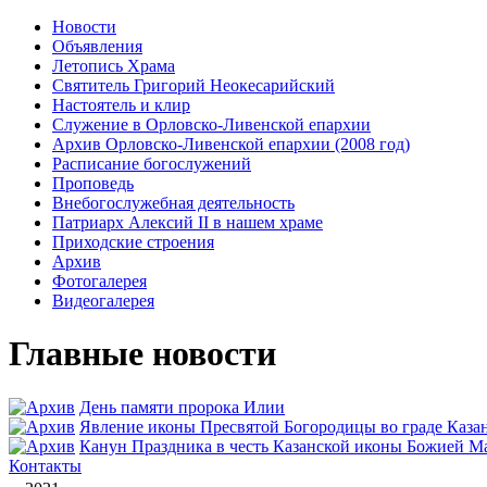
Новости
Объявления
Летопись Храма
Святитель Григорий Неокесарийский
Настоятель и клир
Служение в Орловско-Ливенской епархии
Архив Орловско-Ливенской епархии (2008 год)
Расписание богослужений
Проповедь
Внебогослужебная деятельность
Патриарх Алексий II в нашем храме
Приходские строения
Архив
Фотогалерея
Видеогалерея
Главные новости
День памяти пророка Илии
Явлeние иконы Пресвятой Богородицы во граде Каза
Канун Праздника в честь Казанской иконы Божией М
Контакты