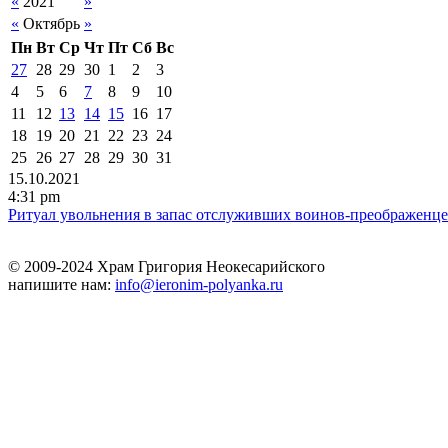
«
2021
»
«
Октябрь
»
Пн
Вт
Ср
Чт
Пт
Сб
Вс
27
28
29
30
1
2
3
4
5
6
7
8
9
10
11
12
13
14
15
16
17
18
19
20
21
22
23
24
25
26
27
28
29
30
31
15.10.2021
4:31 pm
Ритуал увольнения в запас отслуживших воинов-преображенц
© 2009-2024 Храм Григория Неокесарийского
напишите нам:
info@ieronim-polyanka.ru